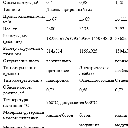
Объем камеры, м³
0,7
0,98
1,28
Топливо
Дизель, природный газ
Производительность,
до 67
до 89
до 111
кг/ч
Вес, кг
2500
3136
3492
Размеры, мм
1822х1677х3795
2950×1450×3850
2868х
(рабочие)
Размер загрузочного
814х814
1155х925
1504х
люка, мм
Открывание люка
вертикально
гориз
Тип открывания
Электрическая
противовес
лебёд
крышки
лебёдка
Тип камеры дожига
надстройка
Отдельностоящая
Отдел
Объём камеры
0,72
0,68
0,72
дожига, м³
Температура
760°С, допускается 900°С
сжигания, °C
Материал футеровки
кирпич/бетон
бетон
кирпи
камеры сжигания
модули из
модул
Материал футеровки