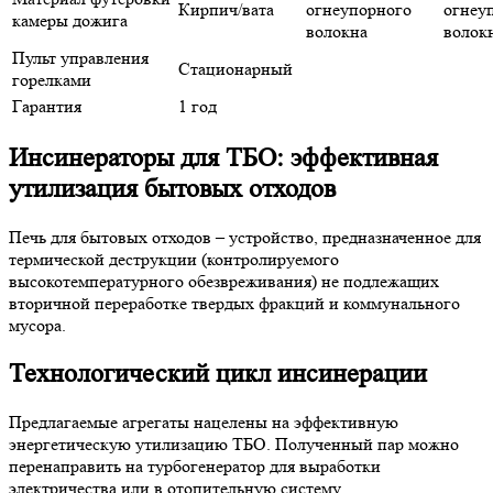
Кирпич/вата
огнеупорного
огнеу
камеры дожига
волокна
волок
Пульт управления
Стационарный
горелками
Гарантия
1 год
Инсинераторы для ТБО: эффективная
утилизация бытовых отходов
Печь для бытовых отходов
– устройство, предназначенное для
термической деструкции (контролируемого
высокотемпературного обезвреживания) не подлежащих
вторичной переработке твердых фракций и коммунального
мусора.
Технологический цикл инсинерации
Предлагаемые агрегаты нацелены на эффективную
энергетическую утилизацию
ТБО
. Полученный пар можно
перенаправить на турбогенератор для выработки
электричества или в отопительную систему.