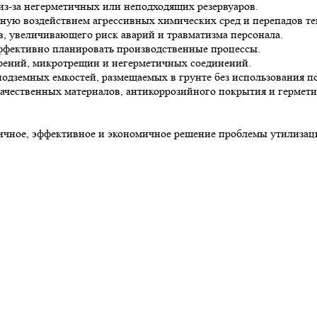
из-за негерметичных или неподходящих резервуаров.
ную воздействием агрессивных химических сред и перепадов те
, увеличивающего риск аварий и травматизма персонала.
ффективно планировать производственные процессы.
арений, микротрещин и негерметичных соединений.
одземных емкостей, размещаемых в грунте без использования по
 качественных материалов, антикоррозийного покрытия и герме
ное, эффективное и экономичное решение проблемы утилизаци