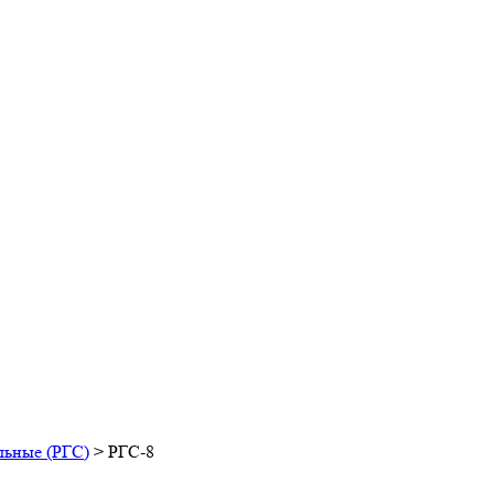
льные (РГС)
>
РГС-8