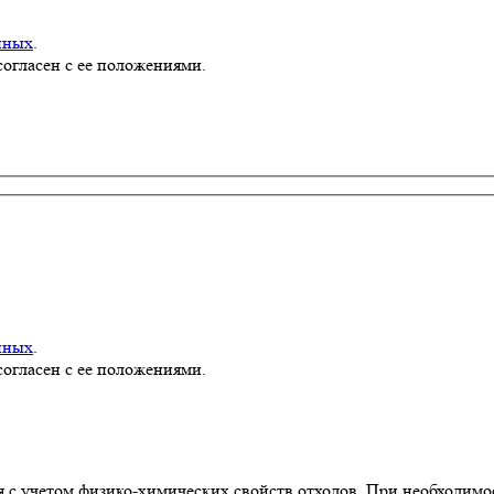
нных
.
согласен с ее положениями.
нных
.
согласен с ее положениями.
я с учетом физико-химических свойств отходов. При необходим