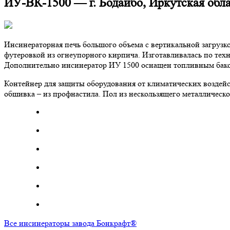
ИУ-ВК-1500 — г. Бодайбо, Иркутская обл
Инсинераторная печь большого объема с вертикальной загрузк
футеровкой из огнеупорного кирпича. Изготавливалась по тех
Дополнительно инсинератор ИУ 1500 оснащен топливным бако
Контейнер для защиты оборудования от климатических воздей
обшивка – из профнастила. Пол из нескользящего металлическ
Все инсинераторы завода Бонкрафт®