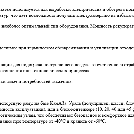
затем используется для выработки электричества и обогрева по
тур, что дает возможность получать электроэнергию из избыточ
ть наиболее оптимальный тип оборудования. Мощность рекупера
ыделяемое при термическом обезвреживании и утилизации отхо
ляции для подогрева поступающего воздуха за счет теплого отра
 отопления или технологических процессах.
и задач и потребностей заказчика.
спортную раму, на базе КамАЗа, Урала (полуприцеп, шасси, бло
ность эксплуатации), или в блок-контейнере (10, 20, 40 или 4
гическим узлам, что обеспечивает безопасное и комфортное дл
вание при температуре от -40℃ и хранить от -60℃.