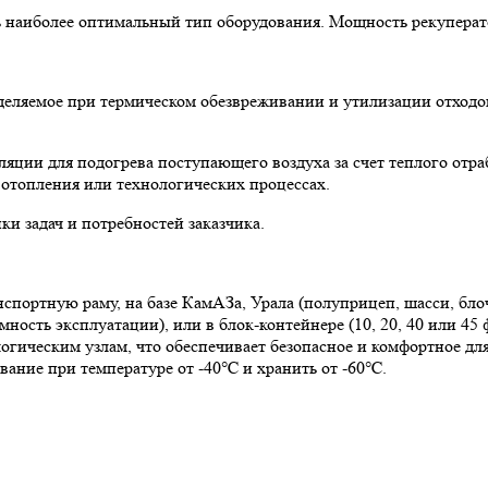
ть наиболее оптимальный тип оборудования. Мощность рекупера
ыделяемое при термическом обезвреживании и утилизации отхо
ляции для подогрева поступающего воздуха за счет теплого отра
 отопления или технологических процессах.
и задач и потребностей заказчика.
спортную раму, на базе КамАЗа, Урала (полуприцеп, шасси, бло
ность эксплуатации), или в блок-контейнере (10, 20, 40 или 4
гическим узлам, что обеспечивает безопасное и комфортное дл
вание при температуре от -40℃ и хранить от -60℃.