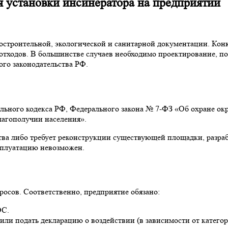
 установки инсинератора на предприятии
достроительной, экологической и санитарной документации. Кон
 отходов. В большинстве случаев необходимо проектирование, п
го законодательства РФ.
ельного кодекса РФ, Федерального закона № 7-ФЗ «Об охране о
лагополучии населения».
ства либо требует реконструкции существующей площадки, разра
ксплуатацию невозможен.
осов. Соответственно, предприятие обязано:
ОС.
ли подать декларацию о воздействии (в зависимости от категор