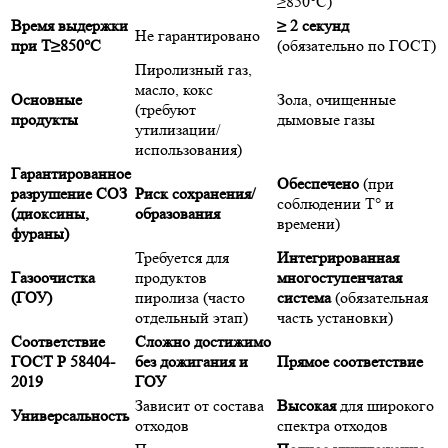
≥850°C)
Время выдержки
≥ 2 секунд
Не гарантировано
при T≥850°C
(обязательно по ГОСТ)
Пиролизный газ,
масло, кокс
Основные
Зола, очищенные
(требуют
продукты
дымовые газы
утилизации/
использования)
Гарантированное
Обеспечено
(при
разрушение СОЗ
Риск сохранения/
соблюдении T° и
(диоксины,
образования
времени)
фураны)
Требуется для
Интегрированная
Газоочистка
продуктов
многоступенчатая
(ГОУ)
пиролиза (часто
система
(обязательная
отдельный этап)
часть установки)
Соответствие
Сложно достижимо
ГОСТ Р 58404-
без дожигания и
Прямое соответствие
2019
ГОУ
Зависит от состава
Высокая
для широкого
Универсальность
отходов
спектра отходов