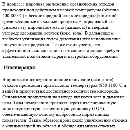
В процессе пиролиза разложение органических отходов
происходит под действием высокой температуры (обычно
400-800°C) в бескислородной или кислорододефицитной
среде. Основные выходные продукты – пиролизный газ
(синтез-газ), пиролизное масло (жидкость) и твердый
углеродсодержащий остаток (кокс, зола). В дальнейшем
требуется утилизация путем дожигания или использование
полученных продуктов.
Также стоит учесть, что
эффективность сильно зависит от состава отходов, требует
тщательной подготовки сырья и настройки оборудования.
Инсинерация
В процессе инсинерации полное окисление (сжигание)
отходов происходит при высоких температурах (850-1100°C и
выше) в присутствии достаточного количества кислорода.
Основными продуктами на выходе являются зола и дымовые
газы. Газы немедленно проходят через интегрированную
многоступенчатую газоочистную установку (ГОУ),
обеспечивающую очистку выбросов до нормативных
показателей. Таким образом происходит уничтожение отходов
с минимизацией их объема и обезвреживанием опасных