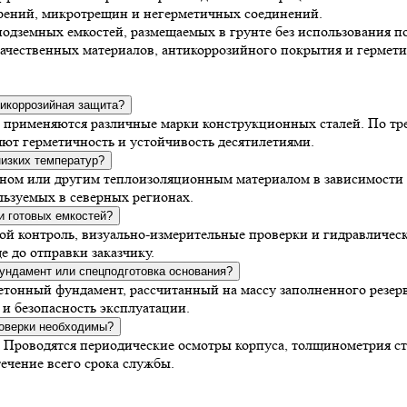
арений, микротрещин и негерметичных соединений.
одземных емкостей, размещаемых в грунте без использования по
 качественных материалов, антикоррозийного покрытия и герме
тикоррозийная защита?
: применяются различные марки конструкционных сталей. По т
яют герметичность и устойчивость десятилетиями.
низких температур?
аном или другим теплоизоляционным материалом в зависимости 
льзуемых в северных регионах.
и готовых емкостей?
ой контроль, визуально-измерительные проверки и гидравличес
 до отправки заказчику.
ундамент или спецподготовка основания?
бетонный фундамент, рассчитанный на массу заполненного резер
и безопасность эксплуатации.
роверки необходимы?
и. Проводятся периодические осмотры корпуса, толщинометрия 
ечение всего срока службы.