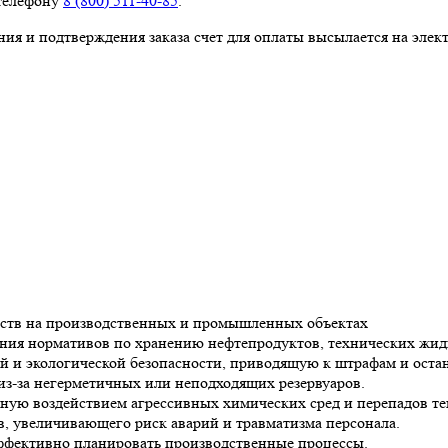
 телефону
8 (800) 511-40-85
.
ия и подтверждения заказа счет для оплаты высылается на элек
еств на производственных и промышленных объектах
ния нормативов по хранению нефтепродуктов, технических жидк
 и экологической безопасности, приводящую к штрафам и остан
из-за негерметичных или неподходящих резервуаров.
ную воздействием агрессивных химических сред и перепадов те
, увеличивающего риск аварий и травматизма персонала.
ффективно планировать производственные процессы.