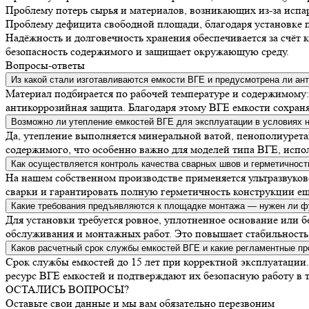
Проблему потерь сырья и материалов, возникающих из-за исп
Проблему дефицита свободной площади, благодаря установке п
Надёжность и долговечность хранения обеспечивается за счёт
безопасность содержимого и защищает окружающую среду.
Вопросы-ответы
Из какой стали изготавливаются емкости ВГЕ и предусмотрена ли ан
Материал подбирается по рабочей температуре и содержимому
антикоррозийная защита. Благодаря этому ВГЕ емкости сохран
Возможно ли утепление емкостей ВГЕ для эксплуатации в условиях 
Да, утепление выполняется минеральной ватой, пенополиурет
содержимого, что особенно важно для моделей типа ВГЕ, испо
Как осуществляется контроль качества сварных швов и герметичност
На нашем собственном производстве применяется ультразвуков
сварки и гарантировать полную герметичность конструкции еще
Какие требования предъявляются к площадке монтажа — нужен ли ф
Для установки требуется ровное, уплотненное основание или 
обслуживания и монтажных работ. Это повышает стабильность 
Каков расчетный срок службы емкостей ВГЕ и какие регламентные п
Срок службы емкостей до 15 лет при корректной эксплуатаци
ресурс ВГЕ емкостей и подтверждают их безопасную работу в т
ОСТАЛИСЬ ВОПРОСЫ?
Оставьте свои данные и мы вам обязательно перезвоним