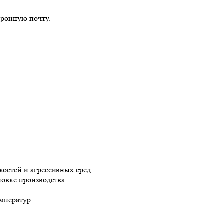
тронную почту.
остей и агрессивных сред.
овке производства.
мператур.