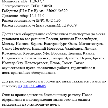
Мощность, кВт:
11,9-37,7
Электропитание, В/Гц:
230\50
Габариты (Ш х Г х В), мм:
250х215х320
Давление, мбар:
12,5-65,0
Расход топлива кг/ч (B/P):
0,42-1,35
Расход топлива кг/ч (натуральный):
1,19-3,79
Доставляем оборудование собственным транспортом до места
установки во все регионы России, включая Новосибирск,
Москву, Ижевск, Бердск, Екатеринбург, Омск, Магнитогорск,
Санкт-Петербург, Нижний Новгород, Челябинск, Якутск,
Красноярск, Краснодар, Уфу, Воронеж, Тюмень, Казань,
Владивосток, Благовещенск, Самару, Иркутск, Пермь, Брянск,
Йошкар-Олу, Новочеркасск, Псков, Томск. Также
осуществляем пуско-наладочные работы, гарантийное и
постгарантийное обслуживание.
Для расчета стоимости и сроков доставки свяжитесь с нами по
телефону
8 (800) 511-40-85
.
Оплата производится по безналичному расчету. После
оформления и подтверждения заказа счет для оплаты
высылается на электронную почту.