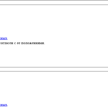
нных
.
согласен с ее положениями.
нных
.