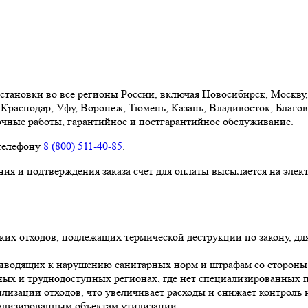
становки во все регионы России, включая Новосибирск, Москву,
Краснодар, Уфу, Воронеж, Тюмень, Казань, Владивосток, Благов
очные работы, гарантийное и постгарантийное обслуживание.
 телефону
8 (800) 511-40-85
.
ия и подтверждения заказа счет для оплаты высылается на элек
их отходов, подлежащих термической деструкции по закону, д
риводящих к нарушению санитарных норм и штрафам со сторон
нных и труднодоступных регионах, где нет специализированных
лизации отходов, что увеличивает расходы и снижает контроль 
иализированным объектам утилизации.