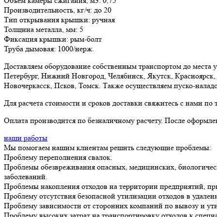
Объем камеры сжигания, м3:
0,75
Производительность, кг/ч:
до 20
Тип открывания крышки:
ручная
Толщина металла, мм:
5
Фиксация крышки:
рым-болт
Труба дымовая:
1000/нерж.
Доставляем оборудование собственным транспортом до места у
Петербург, Нижний Новгород, Челябинск, Якутск, Красноярск, 
Новочеркасск, Псков, Томск. Также осуществляем пуско-налад
Для расчета стоимости и сроков доставки свяжитесь с нами по
Оплата производится по безналичному расчету. После оформлен
наши работы
Мы помогаем нашим клиентам решить следующие проблемы:
Проблему переполнения свалок.
Проблемы обезвреживания опасных, медицинских, биологическ
заболеваний.
Проблемы накопления отходов на территории предприятий, п
Проблему отсутствия безопасной утилизации отходов в удале
Проблему зависимости от сторонних компаний по вывозу и ути
Проблему высоких затрат на транспортировку отходов к спец