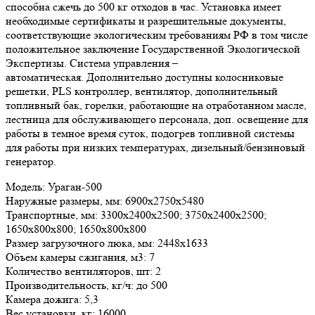
способна сжечь до 500 кг отходов в час. Установка имеет
необходимые сертификаты и разрешительные документы,
соответствующие экологическим требованиям РФ в том числе
положительное заключение Государственной Экологической
Экспертизы. Система управления –
автоматическая. Дополнительно доступны колосниковые
решетки, PLS контроллер, вентилятор, дополнительный
топливный бак, горелки, работающие на отработанном масле,
лестница для обслуживающего персонала, доп. освещение для
работы в темное время суток, подогрев топливной системы
для работы при низких температурах, дизельный/бензиновый
генератор.
Модель:
Ураган-500
Наружные размеры, мм:
6900х2750х5480
Транспортные, мм:
3300х2400х2500; 3750х2400х2500;
1650х800х800; 1650х800х800
Размер загрузочного люка, мм:
2448х1633
Объем камеры сжигания, м3:
7
Количество вентиляторов, шт:
2
Производительность, кг/ч:
до 500
Камера дожига:
5,3
Вес установки, кг:
16000