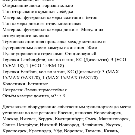
Открывание люка:
горизонтально
Тип открывания крышки:
лебёдка
Материал футеровки камеры сжигания:
бетон
Тип камеры дожига:
отдельностоящая
Материал футеровки камеры дожига:
Модули из
огнеупорного волокна
Термоизоляционная прокладка между металлом и
футеровочным слоем камеры сжигания:
50мм
Пульт управления горелками:
Стационарный
Горелки Lamborghini, кол-во и тип, КС (Дизель/газ):
3-(ECO-
15/EM-18), 1-(ECO-15/EM-18)
Горелки Ecoflam, кол-во и тип, КС (Дизель/газ):
3-(MAX
15/MAX GAS170), 1-(MAX 15/MAX GAS170)
Колосники:
Бетонные
Покраска:
Эмаль термостойкая
Объём камеры дожига, м3:
5.3
Доставляем оборудование собственным транспортом до места
установки во все регионы России, включая Новосибирск,
Москву, Ижевск, Бердск, Екатеринбург, Омск, Магнитогорск,
Санкт-Петербург, Нижний Новгород, Челябинск, Якутск,
Красноярск, Краснодар, Уфу, Воронеж, Тюмень, Казань,