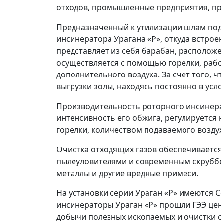
отходов, промышленные предприятия, пр
Предназначенный к утилизации шлам по
инсинератора Урагана «Р», откуда встро
представляет из себя барабан, располо
осуществляется с помощью горелки, раб
дополнительного воздуха. За счет того,
выгрузки золы, находясь постоянно в усл
Производительность роторного инсинерат
интенсивность его обжига, регулируетс
горелки, количеством подаваемого возду
Очистка отходящих газов обеспечивается
пылеуловителями и современным скруббе
металлы и другие вредные примеси.
На установки серии Ураган «Р» имеются 
инсинераторы Ураган «Р» прошли ГЭЭ цент
добычи полезных ископаемых и очистки 