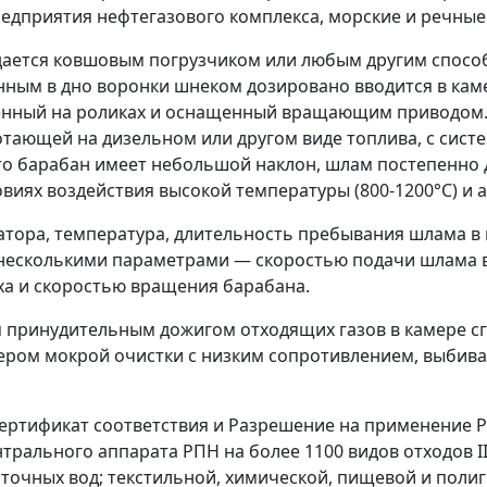
едприятия нефтегазового комплекса, морские и речные
дается ковшовым погрузчиком или любым другим спосо
енным в дно воронки шнеком дозировано вводится в кам
женный на роликах и оснащенный вращающим приводом
отающей на дизельном или другом виде топлива, с сис
 что барабан имеет небольшой наклон, шлам постепенно 
овиях воздействия высокой температуры (800-1200°C) и
ора, температура, длительность пребывания шлама в ка
я несколькими параметрами — скоростью подачи шлама 
ха и скоростью вращения барабана.
 принудительным дожигом отходящих газов в камере сг
ром мокрой очистки с низким сопротивлением, выбив
Сертификат соответствия и Разрешение на применение 
рального аппарата РПН на более 1100 видов отходов III,
сточных вод; текстильной, химической, пищевой и пол