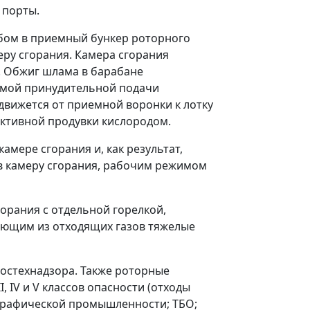
 порты.
бом в приемный бункер роторного
еру сгорания. Камера сгорания
. Обжиг шлама в барабане
темой принудительной подачи
движется от приемной воронки к лотку
 активной продувки кислородом.
мере сгорания и, как результат,
в камеру сгорания, рабочим режимом
орания с отдельной горелкой,
ающим из отходящих газов тяжелые
Ростехнадзора. Также роторные
 IV и V классов опасности (отходы
играфической промышленности; ТБО;