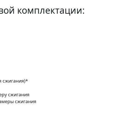
вой комплектации:
 сжигания)*
еру сжигания
амеры сжигания