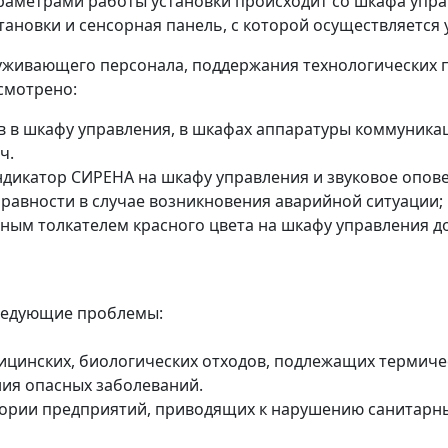
раметрами работы установки происходит со шкафа упра
ановки и сенсорная панель, с которой осуществляется
уживающего персонала, поддержания технологических 
смотрено:
 в шкафу управления, в шкафах аппаратуры коммуникац
ч.
ндикатор СИРЕНА на шкафу управления и звуковое опов
авности в случае возникновения аварийной ситуации;
ым толкателем красного цвета на шкафу управления д
ледующие проблемы:
инских, биологических отходов, подлежащих термическ
ия опасных заболеваний.
ории предприятий, приводящих к нарушению санитарн