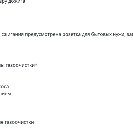
еру дожига
 сжигания предусмотрена розетка для бытовых нужд, 
ы газоочистки*
соса
ением
ме газоочистки