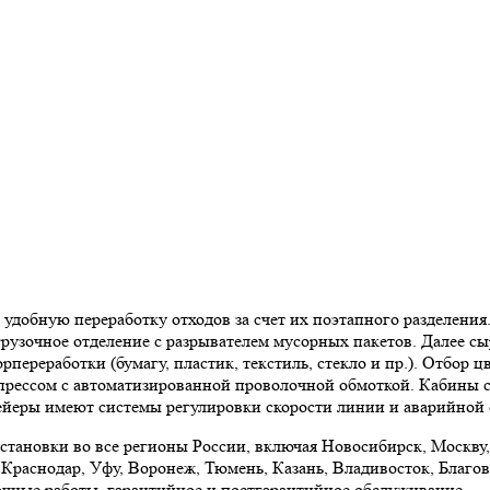
добную переработку отходов за счет их поэтапного разделения
грузочное отделение с разрывателем мусорных пакетов. Далее с
рпереработки (бумагу, пластик, текстиль, стекло и пр.). Отбор
прессом с автоматизированной проволочной обмоткой. Кабины
йеры имеют системы регулировки скорости линии и аварийной 
становки во все регионы России, включая Новосибирск, Москву,
Краснодар, Уфу, Воронеж, Тюмень, Казань, Владивосток, Благов
очные работы, гарантийное и постгарантийное обслуживание.