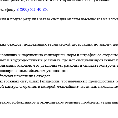
 телефону
8 (800) 511-40-85
.
ия и подтверждения заказа счет для оплаты высылается на элек
их отходов, подлежащих термической деструкции по закону, д
риводящих к нарушению санитарных норм и штрафам со сторон
нных и труднодоступных регионах, где нет специализированных
лизации отходов, что увеличивает расходы и снижает контроль 
иализированным объектам утилизации.
ъектах накопления отходов.
кстренных ситуациях (эпидемии, чрезвычайные происшествия, 
й камеры сгорания, в которой мельчайшие частички, находящиес
ное, эффективное и экономичное решение проблемы утилизаци