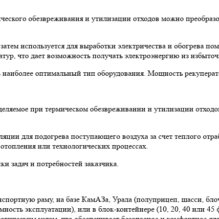
мического обезвреживания и утилизации отходов можно преобра
затем используется для выработки электричества и обогрева по
тур, что дает возможность получать электроэнергию из избыточ
ть наиболее оптимальный тип оборудования. Мощность рекупера
ыделяемое при термическом обезвреживании и утилизации отхо
ляции для подогрева поступающего воздуха за счет теплого отра
 отопления или технологических процессах.
и задач и потребностей заказчика.
спортную раму, на базе КамАЗа, Урала (полуприцеп, шасси, бло
ность эксплуатации), или в блок-контейнере (10, 20, 40 или 4
гическим узлам, что обеспечивает безопасное и комфортное дл