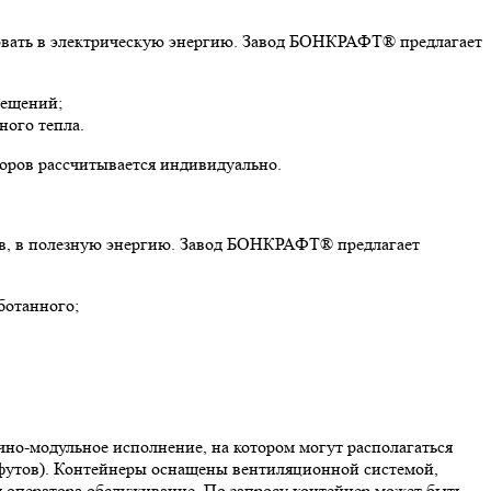
зовать в электрическую энергию. Завод БОНКРАФТ® предлагает
мещений;
ного тепла.
торов рассчитывается индивидуально.
дов, в полезную энергию. Завод БОНКРАФТ® предлагает
ботанного;
чно-модульное исполнение, на котором могут располагаться
5 футов). Контейнеры оснащены вентиляционной системой,
я оператора обслуживание. По запросу контейнер может быть