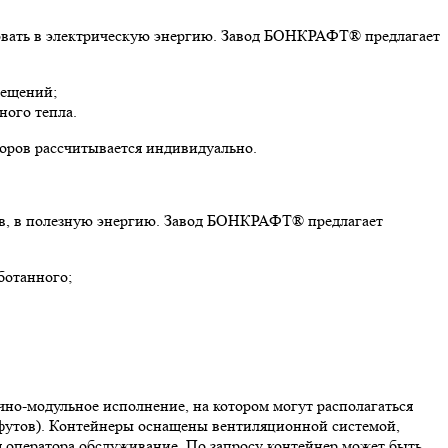
зовать в электрическую энергию. Завод БОНКРАФТ® предлагает
мещений;
ного тепла.
торов рассчитывается индивидуально.
дов, в полезную энергию. Завод БОНКРАФТ® предлагает
ботанного;
чно-модульное исполнение, на котором могут располагаться
5 футов). Контейнеры оснащены вентиляционной системой,
я оператора обслуживание. По запросу контейнер может быть