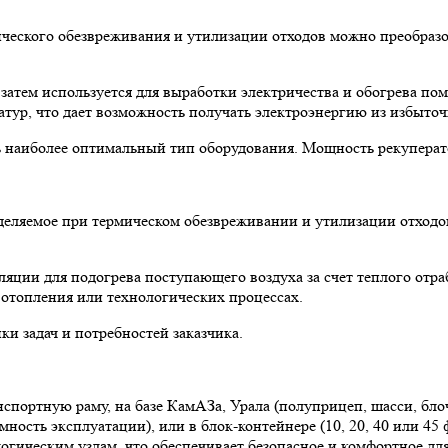
мического обезвреживания и утилизации отходов можно преобра
затем используется для выработки электричества и обогрева по
тур, что дает возможность получать электроэнергию из избыточ
ть наиболее оптимальный тип оборудования. Мощность рекупера
ыделяемое при термическом обезвреживании и утилизации отхо
ляции для подогрева поступающего воздуха за счет теплого отра
 отопления или технологических процессах.
и задач и потребностей заказчика.
спортную раму, на базе КамАЗа, Урала (полуприцеп, шасси, бло
ность эксплуатации), или в блок-контейнере (10, 20, 40 или 4
гическим узлам, что обеспечивает безопасное и комфортное дл