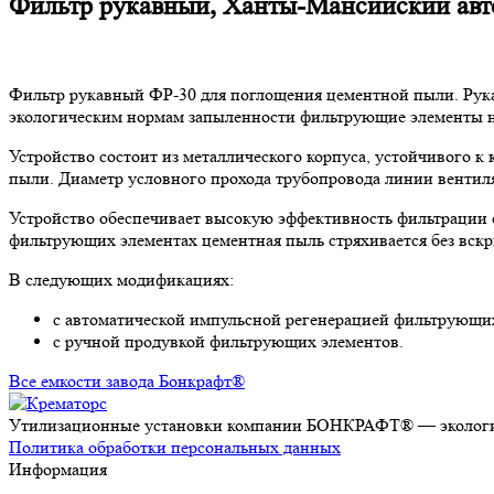
Фильтр рукавный, Ханты-Мансийский ав
Фильтр рукавный ФР-30 для поглощения цементной пыли. Рукав
экологическим нормам запыленности фильтрующие элементы ну
Устройство состоит из металлического корпуса, устойчивого к
пыли. Диаметр условного прохода трубопровода линии вентил
Устройство обеспечивает высокую эффективность фильтрации 
фильтрующих элементах цементная пыль стряхивается без вскр
В следующих модификациях:
с автоматической импульсной регенерацией фильтрующи
с ручной продувкой фильтрующих элементов.
Все емкости завода Бонкрафт®
Утилизационные установки компании БОНКРАФТ® — экологич
Политика обработки персональных данных
Информация