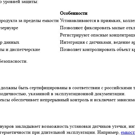
о уровней защиты:
Особенности
родукта за пределы емкости
Устанавливаются в приямках, колле
езервуаре
Позволяют фиксировать малые откл
Регистрируют опасные концентраци
ор данных
Интеграция с датчиками, ведение а
ты и диспетчерские
Позволяет контролировать объект к
езопасности.
ы должны быть сертифицированы в соответствии с российскими 
иодичностью, указанной в эксплуатационной документации.
ксы обеспечивает непрерывный контроль и исключает зависимос
уаров закладывает возможность установки датчиков утечки, и
 герметичности при длительной эксплуатации. Например,
емкост