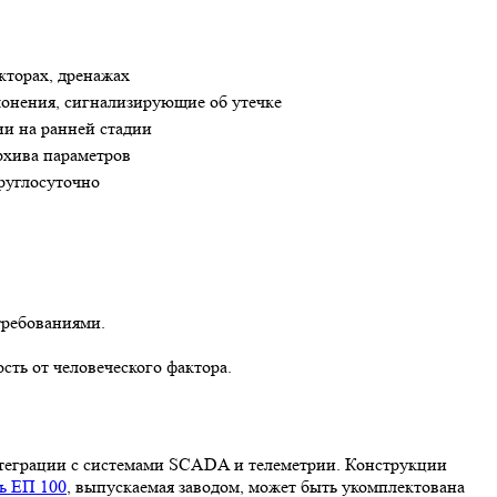
кторах, дренажах
онения, сигнализирующие об утечке
и на ранней стадии
рхива параметров
руглосуточно
требованиями.
ть от человеческого фактора.
нтеграции с системами SCADA и телеметрии. Конструкции
ь ЕП 100
, выпускаемая заводом, может быть укомплектована