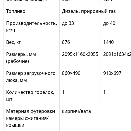
Топливо
Дизель, природный газ
Производительность,
до 33
до 40
кг/ч
Вес, кг
876
1440
Размеры, мм
2095х1160х2055
2091х1634х
(рабочие)
Размер загрузочного
860×490
910х697
люка, мм
Количество горелок,
1
1
шт
Материал футеровки
кирпич/вата
камеры сжигания/
крышки